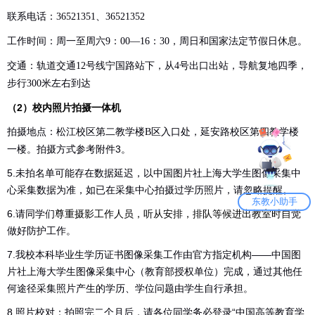
联系电话：
、
36521351
36521352
工作时间：周一至周六
：
：
，周日和国家法定节假日休息。
9
00—16
30
交通：轨道交通
号线宁国路站下，从
号出口出站，导航复地四季，
12
4
步行
米左右到达
300
（2）校内照片拍摄一体机
拍摄地点：松江校区第二教学楼
区入口处，延安路校区第四教学楼
B
一楼。拍摄方式参考附件3。
5.未拍名单可能存在数据延迟，以
中国图片社上海大学生图像采集中
心
采
集数据为准
，如已在采集中心拍摄过学历照片，请忽略提醒。
东教小助手
6.请同学们
尊重摄影工作人员，听从安排，排队等候进出教室时自
觉
做好防护工作。
7.我校本科毕业生学历证书图像采集工作由官方指
定机构——中国图
片社上海大学生图像采集中心（教育部授权单位）完成，通过
其他任
何途径采集照片产生的学历、学位问题由学生自行承担。
8.照片校对：拍照完二个月后，请各位同学务必登录“中国高等教育学