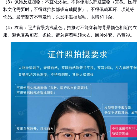
（3）佩饰及遮挡物：不宜化浓妆。不得使用头部遮盖物（宗教、医疗
和文化需要时，不得遮挡脸部或造成阴影）。不得佩戴耳环、项链等
饰品。发型整齐不带发饰，头发不遮挡眉毛、眼睛和耳朵。
（4）衣着：照片背景为浅蓝色，拍摄时不能穿着与背景颜色相近的衣
服。避免复杂图案、条纹。请勿穿着毛领大衣、臃肿外套、吊带衫。