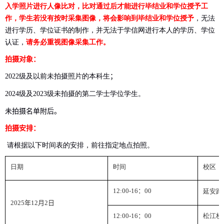
入学照片进行人像比对，比对通过后才能进行毕结业和学位授予工
作，学生若没有按时采集图像，将会影响到毕结业和学位授予
，无法
进行学历、学位证书的制作，并无法于学信网进行本人的学历、学位
认证，
请务必重视图像采集工作。
拍摄对象：
级及以前未拍摄照片的本科生
；
2022
级及
级未拍摄的第二学士学位学生。
2024
2023
未拍摄名单附后。
拍摄安排：
请根据以下时间表的安排，前往指定地点拍照。
日期
时间
校区
12:00-1
6
：
00
延安路
202
5
年
12
月
2
日
12:00-1
6
：
00
松江校