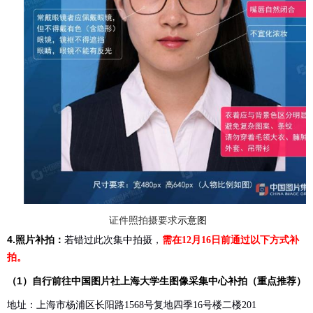
证件照拍摄要求
示意图
4.照片补
拍：
若错过此次集中拍摄，
需在
月
日前通过以下方式补
12
16
拍。
（1）自行前往
中国图片社上海大学生图像采集中心
补拍（重点推荐）
地址：上海市杨浦区长阳路
号复地四季
号楼二楼
1568
16
201