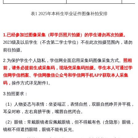
表
年本科生毕业证件图像补拍安排
1 2025
1.已经参加过图像采集（即学历照片拍摄）的学生请勿再次拍摄。
级及以后学生（不含第二学士学位）不在此次拍摄范围内，请勿
2023
前往拍摄。
2.为保护学生个人隐私，学信网全面启用采集码图像采集方式。
照相
前，请务必提前生成采集码，现场凭采集码拍摄。学生本人可通过学
信网学信档案、学信网微信公众号和学信网手机
获取本人采集
APP
码，
操作方式详见附件
。
1
3.拍照要求：
（1）人物姿态与表情：坐姿端正，表情自然，双眼自然睁开并平视，
耳朵对称，左右肩膀平衡，嘴唇自然闭合。
（2）眼镜：常戴眼镜者应佩戴眼镜，但不得戴有色（含隐形）眼镜，
镜框不得遮挡眼睛，眼镜不能有反光。