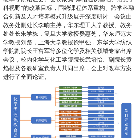
科视野”的改革目标，围绕课程体系重构、跨学科融
合创新及人才培养模式升级展开深度研讨。会议由
教务处副处长李响主持
，
华东理工大学教授
、
教务
处处长朱学栋
，
复旦大学教授樊惠芝
，
华东师范大
学教授刘路
，
上海大学教授徐甲强
，
东华大学
纺织
学院副院长王富军等多位
化学及相关领域
专家
出席
会议，校内
化
学与化工
学院院长武培怡、副院长黄
焰根及各教研室负责人共同出席
，
会上对
改革方案
进行了
全面
论证
。