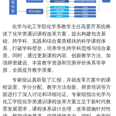
化
学与化工学院
化学系教学主任高爱芹
系统阐
述了化学类通识课程
改革方案，
提出
构建包含基
础、跨学科、实践和综合素质模块的
科学
课程体
系，打破学科壁垒，培养学生跨学科思维与综合素
质。
同时，
通过更新课程内容、创新教学方法、加
强师资建设、丰富教学资源
和
完善评价体系等举
措，全面提升教学质量。
专家组
认真听取了汇报，并就改革方案中的课
程设置、学分分配、教学方法创新、师资培训等方
面进行了深入讨论和
详细论证
。
专家组指出
化学与
化工学院
化学类通识课程改革方案
立足于新时代教
育发展需求，课程体系设计合理，改革措施针对性