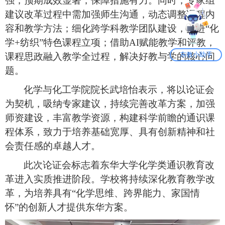
强，预期成效显著，保障措施有力。同时，专家
组
建议
改革过程中需
加强师生沟通，动态调整课程
内
容和教学方法
；细化跨学科教学团队建设，推进
“
化
学
+纺织
”
特色课程立项；借助
AI赋能教学
和
评教，
东教小助手
课程思政
融入教学全过程
，
解决好
教与学的核心问
题。
化学与化工学院院长武培怡表示，将以论证会
为契机，吸纳专家建议，
持续
完善改革方案，加强
师资建设，丰富教学资源，构建科学
前瞻
的通识课
程体系，
致力于
培养基础宽厚、具有创新精神和社
会责任感的卓越人才。
此次论证会标志着东华大学化学类通识教育改
革进入实质推进阶段。学校将持续深化教育教学改
革，为培养具有
“化学思维、跨界能力、家国情
怀”的创新人才提供东华方案。