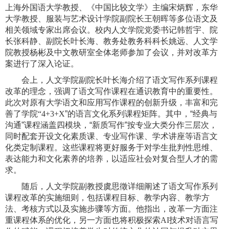
上海外国语大学教授、《中国比较文学》主编宋炳辉，东华
大学教授、服装与艺术设计学院副院长王朝晖等多位语文及
相关领域专家出席会议。校内人文学院党委书记韩哲宇、院
长张科静、副院长叶长海、教务处教
务
科科长姚远、人文学
院教授杨彬
及
中文教研室全体老师参加了会议，并对改革方
案进行了深入论证。
会上，人文学院副院长叶长海介绍了语文写作系列课程
改革的理念，
强调
了
语文写作课程
在通识教育中的重要性
。
此次对原有大学语文和应用写作课程的创新升级，丰富和完
善了学院
“
4+3+X
”的语言文化系列课程矩阵。其中，“经典与
沟通”课程涵盖四模块，“新质写作”按专业大类分作三层次，
同时配套开设文化素质课、专业写作课、学术讲座等语言文
化类定制课程。这些课程将更好服务于对学生
批判性思维、
表达能力和文化素养
的培养
，以适应社会对复合型人才的需
求。
随后，人文学院副教授虞思徵详细阐述了语文写作系列
课程改革的实施细则，包括课程目标、教学内容、教学方
法、考核方式以及实施步骤等方面。
他
指出，改革
一方面
注
重课程体系的优化，
另一方面也将积极探索
AI
技术对语言写